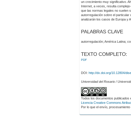
un crecimiento muy significativo. A
Internet, a veces, resulta complejo
que las normas legales no suelen s
autorregulación sobre el particular
analizarán los casos de Europa y A
PALABRAS CLAVE
autorregulación; América Latina; co
TEXTO COMPLETO:
PDF
DOI:
http://dx.doi.org/10.12804/dis
Universidad del Rosario / Univers
Todos los documentos publicados en
Licencia Creative Commons Atribuci
Por lo que el envío, procesamiento y