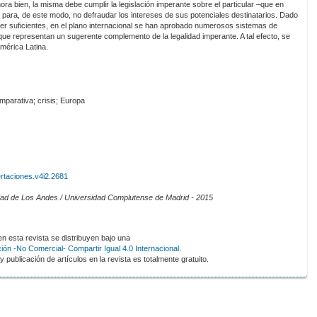
hora bien, la misma debe cumplir la legislación imperante sobre el particular –que en
- para, de este modo, no defraudar los intereses de sus potenciales destinatarios. Dado
er suficientes, en el plano internacional se han aprobado numerosos sistemas de
 que representan un sugerente complemento de la legalidad imperante. A tal efecto, se
mérica Latina.
mparativa; crisis; Europa
ertaciones.v4i2.2681
idad de Los Andes / Universidad Complutense de Madrid - 2015
 esta revista se distribuyen bajo una
ón -No Comercial- Compartir Igual 4.0 Internacional.
 publicación de artículos en la revista es totalmente gratuito.