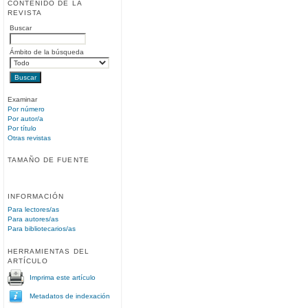
CONTENIDO DE LA
REVISTA
Buscar
Ámbito de la búsqueda
Examinar
Por número
Por autor/a
Por título
Otras revistas
TAMAÑO DE FUENTE
INFORMACIÓN
Para lectores/as
Para autores/as
Para bibliotecarios/as
HERRAMIENTAS DEL
ARTÍCULO
Imprima este artículo
Metadatos de indexación