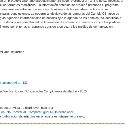
de un protocolo diseñado especialmente. Se hace referencia al framing de las noticias, al
de los formatos mediáticos. La información obtenida se procesó utilizando el programa
comparación entre las frecuencias de algunas de las variables de las noticias
ipales conclusiones: La cobertura televisiva de las cumbres del Cambio Climático es
las agencias internacionales de noticias fijan la agenda de los canales; se identifican a
traslada la responsabilidad de la solución al sistema de comunicación y a los políticos,
nterés por el tema, arrastrando consigo a su vez, a los medios de comunicación.
es:Cancun;Durban
ertaciones.v6i1.4132
idad de Los Andes / Universidad Complutense de Madrid - 2015
 esta revista se distribuyen bajo una
ón -No Comercial- Compartir Igual 4.0 Internacional.
 publicación de artículos en la revista es totalmente gratuito.