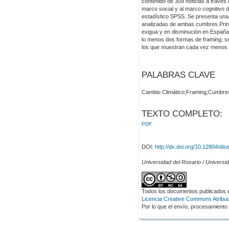
contenido de 309 noticias a través 
marco social y al marco cognitivo 
estadístico SPSS. Se presenta una 
analizadas de ambas cumbres.Princ
exigua y en disminución en España; 
lo menos dos formas de framing; se 
los que muestran cada vez menos i
PALABRAS CLAVE
Cambio Climático;Framing;Cumbr
TEXTO COMPLETO:
PDF
DOI:
http://dx.doi.org/10.12804/dis
Universidad del Rosario / Univers
Todos los documentos publicados en
Licencia Creative Commons Atribuci
Por lo que el envío, procesamiento y