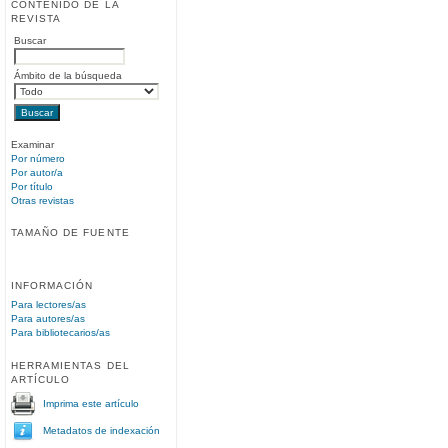
CONTENIDO DE LA
REVISTA
Buscar
Ámbito de la búsqueda
Examinar
Por número
Por autor/a
Por título
Otras revistas
TAMAÑO DE FUENTE
INFORMACIÓN
Para lectores/as
Para autores/as
Para bibliotecarios/as
HERRAMIENTAS DEL
ARTÍCULO
Imprima este artículo
Metadatos de indexación