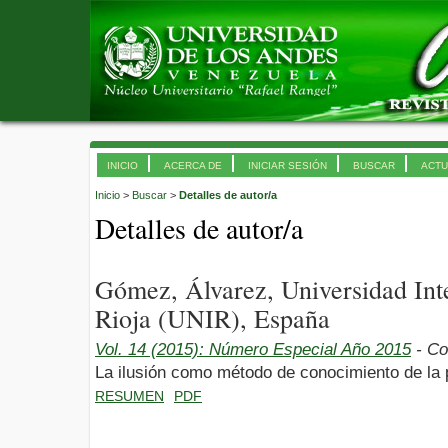
INICIO
ACERCA DE
INICIAR SESIÓN
BUSCAR
ACTU
Inicio
>
Buscar
>
Detalles de autor/a
Detalles de autor/a
Gómez, Álvarez, Universidad Int
Rioja (UNIR), España
Vol. 14 (2015): Número Especial Año 2015
- Co
La ilusión como método de conocimiento de la 
RESUMEN
PDF