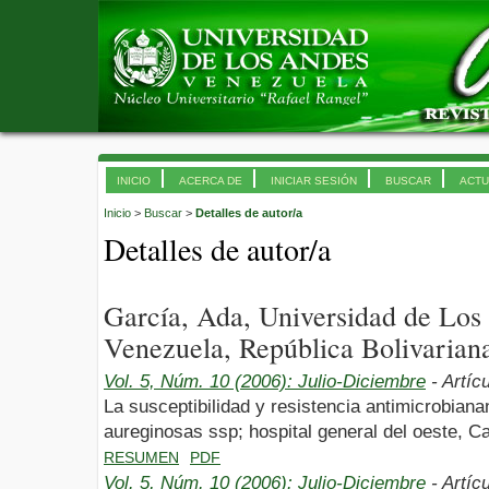
INICIO
ACERCA DE
INICIAR SESIÓN
BUSCAR
ACTU
Inicio
>
Buscar
>
Detalles de autor/a
Detalles de autor/a
García, Ada, Universidad de Lo
Venezuela, República Bolivarian
Vol. 5, Núm. 10 (2006): Julio-Diciembre
- Artíc
La susceptibilidad y resistencia antimicrobia
aureginosas ssp; hospital general del oeste, C
RESUMEN
PDF
Vol. 5, Núm. 10 (2006): Julio-Diciembre
- Artíc