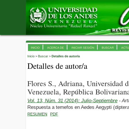
INICIO
ACERCA DE
INICIAR SESIÓN
BUSCAR
ACTU
Inicio
>
Buscar
>
Detalles de autor/a
Detalles de autor/a
Flores S., Adriana, Universidad
Venezuela, República Bolivarian
Vol. 13, Núm. 31 (2014): Julio-Septiembre
- Art
Respuesta a temefos en Aedes Aegypti (diptera
RESUMEN
PDF