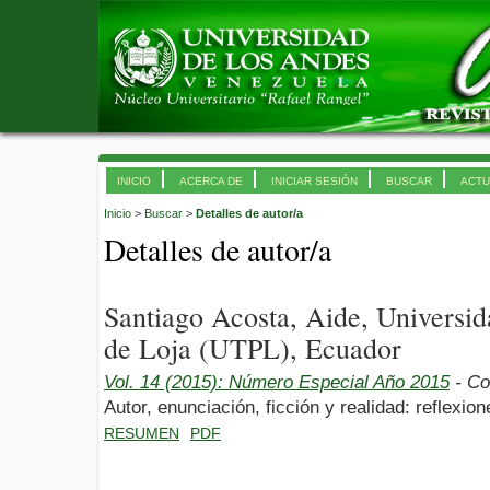
INICIO
ACERCA DE
INICIAR SESIÓN
BUSCAR
ACTU
Inicio
>
Buscar
>
Detalles de autor/a
Detalles de autor/a
Santiago Acosta, Aide, Universid
de Loja (UTPL), Ecuador
Vol. 14 (2015): Número Especial Año 2015
- Co
Autor, enunciación, ficción y realidad: reflexio
RESUMEN
PDF