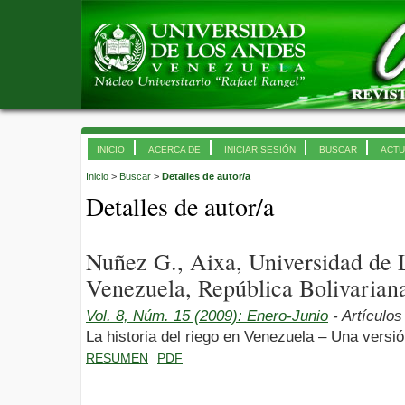
INICIO
ACERCA DE
INICIAR SESIÓN
BUSCAR
ACTU
Inicio
>
Buscar
>
Detalles de autor/a
Detalles de autor/a
Nuñez G., Aixa, Universidad de
Venezuela, República Bolivarian
Vol. 8, Núm. 15 (2009): Enero-Junio
- Artículos
La historia del riego en Venezuela – Una versió
RESUMEN
PDF