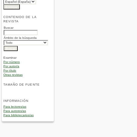
CONTENIDO DE LA
REVISTA
Buscar
Ámbito de la búsqueda
Examinar
Por número
Por autor/a
Por título
Otras revistas
TAMAÑO DE FUENTE
INFORMACIÓN
Para lectores/as
Para autores/as
Para bibliotecarios/as