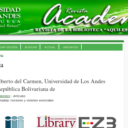
CIAR SESIÓN
BUSCAR
ACTUAL
ARCHIVOS
r/a
/a
Alberto del Carmen, Universidad de Los Andes
epública Bolivariana de
tiembre
- Artículos
plejo: nociones y visiones esenciales