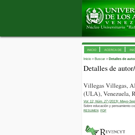
INICIO
ACERCA DE
INI
Inicio
>
Buscar
>
Detalles de auto
Detalles de autor
Villegas Villegas, 
(ULA), Venezuela, R
Vol. 12, Núm. 27 (2013): Mayo-Sep
Sobre educación y pensamiento com
RESUMEN
PDF