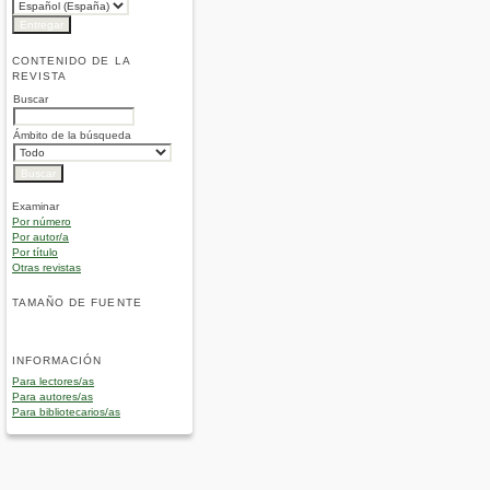
CONTENIDO DE LA
REVISTA
Buscar
Ámbito de la búsqueda
Examinar
Por número
Por autor/a
Por título
Otras revistas
TAMAÑO DE FUENTE
INFORMACIÓN
Para lectores/as
Para autores/as
Para bibliotecarios/as