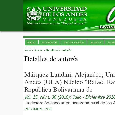
INICIO
ACERCA DE
INICIAR SESIÓN
BUSCAR
ACTU
Inicio
>
Buscar
>
Detalles de autor/a
Detalles de autor/a
Márquez Landini, Alejandro, Uni
Andes (ULA) Núcleo "Rafael Ran
República Bolivariana de
Vol. 15, Núm. 36 (2016): Julio - Diciembre 201
La deserción escolar en una zona rural de los
RESUMEN
PDF