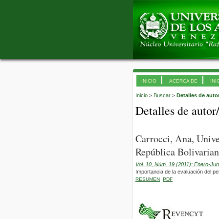
INICIO
ACERCA DE
INI
Inicio
>
Buscar
>
Detalles de auto
Detalles de autor
Carrocci, Ana, Univ
República Bolivarian
Vol. 10, Núm. 19 (2011): Enero-Jun
Importancia de la evaluación del perf
RESUMEN
PDF