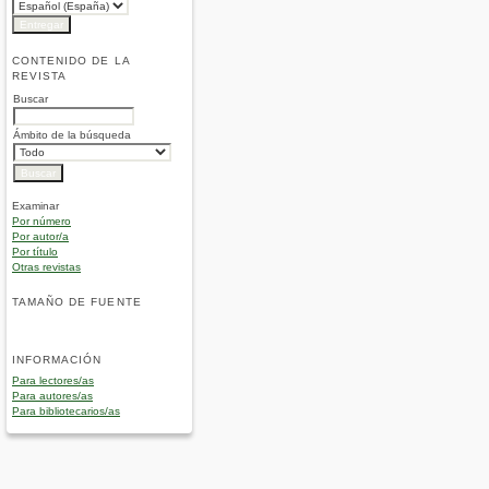
CONTENIDO DE LA
REVISTA
Buscar
Ámbito de la búsqueda
Examinar
Por número
Por autor/a
Por título
Otras revistas
TAMAÑO DE FUENTE
INFORMACIÓN
Para lectores/as
Para autores/as
Para bibliotecarios/as