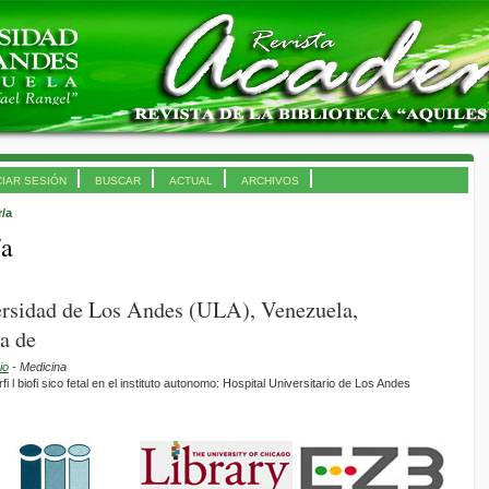
CIAR SESIÓN
BUSCAR
ACTUAL
ARCHIVOS
r/a
/a
ersidad de Los Andes (ULA), Venezuela,
a de
io
- Medicina
i l biofi sico fetal en el instituto autonomo: Hospital Universitario de Los Andes