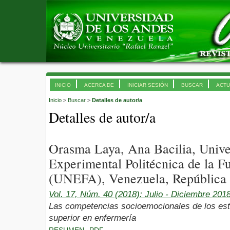
INICIO
ACERCA DE
INICIAR SESIÓN
BUSCAR
ACTU
Inicio
>
Buscar
>
Detalles de autor/a
Detalles de autor/a
Orasma Laya, Ana Bacilia, Unive
Experimental Politécnica de la 
(UNEFA), Venezuela, República 
Vol. 17, Núm. 40 (2018): Julio - Diciembre 201
Las competencias socioemocionales de los estu
superior en enfermería
RESUMEN
PDF