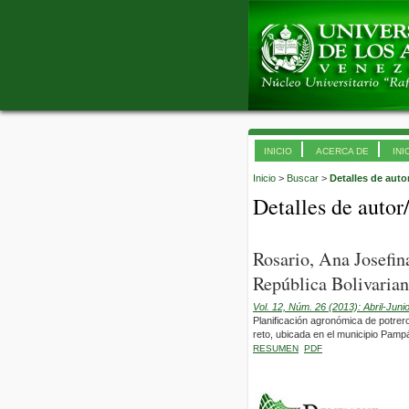
INICIO
ACERCA DE
INI
Inicio
>
Buscar
>
Detalles de auto
Detalles de autor
Rosario, Ana Josefi
República Bolivarian
Vol. 12, Núm. 26 (2013): Abril-Juni
Planificación agronómica de potrer
reto, ubicada en el municipio Pampá
RESUMEN
PDF