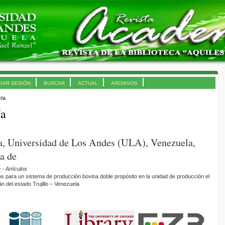
CIAR SESIÓN
BUSCAR
ACTUAL
ARCHIVOS
r/a
/a
na, Universidad de Los Andes (ULA), Venezuela,
a de
o
- Artículos
os para un sistema de producción bovina doble propósito en la unidad de producción el
n del estado Trujillo – Venezuela