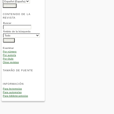
CONTENIDO DE LA
REVISTA
Buscar
Ámbito de la búsqueda
Examinar
Por número
Por autor/a
Por título
Otras revistas
TAMAÑO DE FUENTE
INFORMACIÓN
Para lectores/as
Para autores/as
Para bibliotecarios/as