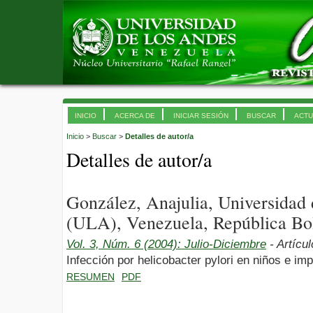
INICIO
ACERCA DE
INICIAR SESIÓN
BUSCAR
ACTU
Inicio
>
Buscar
>
Detalles de autor/a
Detalles de autor/a
González, Anajulia, Universidad
(ULA), Venezuela, República Bol
Vol. 3, Núm. 6 (2004): Julio-Diciembre
- Artícu
Infección por helicobacter pylori en niños e imp
RESUMEN
PDF