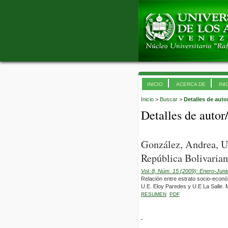
INICIO
ACERCA DE
INI
Inicio
>
Buscar
>
Detalles de auto
Detalles de autor
González, Andrea, U
República Bolivarian
Vol. 8, Núm. 15 (2009): Enero-Juni
Relación entre estrato socio-econó
U.E. Eloy Paredes y U.E La Salle. 
RESUMEN
PDF