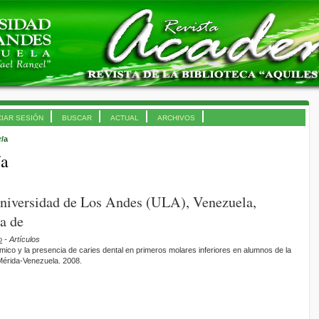
CIAR SESIÓN
BUSCAR
ACTUAL
ARCHIVOS
r/a
/a
niversidad de Los Andes (ULA), Venezuela,
a de
o
- Artículos
mico y la presencia de caries dental en primeros molares inferiores en alumnos de la
Mérida-Venezuela. 2008.