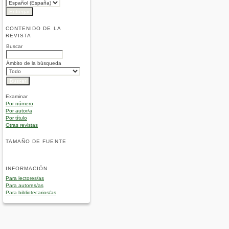
CONTENIDO DE LA
REVISTA
Buscar
Ámbito de la búsqueda
Examinar
Por número
Por autor/a
Por título
Otras revistas
TAMAÑO DE FUENTE
INFORMACIÓN
Para lectores/as
Para autores/as
Para bibliotecarios/as