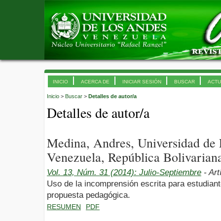
INICIO
ACERCA DE
INICIAR SESIÓN
BUSCAR
ACTU
Inicio
>
Buscar
>
Detalles de autor/a
Detalles de autor/a
Medina, Andres, Universidad de
Venezuela, República Bolivarian
Vol. 13, Núm. 31 (2014): Julio-Septiembre
- Art
Uso de la incomprensión escrita para estudiant
propuesta pedagógica.
RESUMEN
PDF