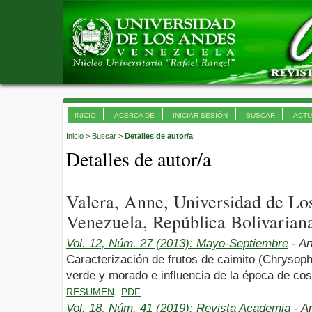
INICIO
ACERCA DE
INICIAR SESIÓN
BUSCAR
ACTU
Inicio
>
Buscar
>
Detalles de autor/a
Detalles de autor/a
Valera, Anne, Universidad de L
Venezuela, República Bolivarian
Vol. 12, Núm. 27 (2013): Mayo-Septiembre
- Ar
Caracterización de frutos de caimito (Chrysoph
verde y morado e influencia de la época de cos
RESUMEN
PDF
Vol. 18, Núm. 41 (2019): Revista Academia
- Ar