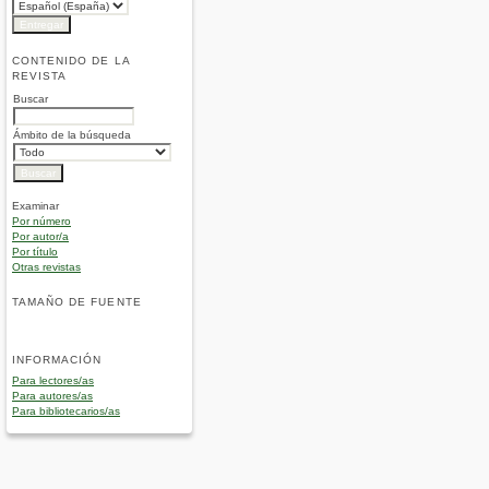
CONTENIDO DE LA
REVISTA
Buscar
Ámbito de la búsqueda
Examinar
Por número
Por autor/a
Por título
Otras revistas
TAMAÑO DE FUENTE
INFORMACIÓN
Para lectores/as
Para autores/as
Para bibliotecarios/as