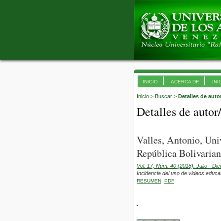
INICIO
ACERCA DE
INI
Inicio
>
Buscar
>
Detalles de auto
Detalles de autor
Valles, Antonio, Un
República Bolivarian
Vol. 17, Núm. 40 (2018): Julio - Di
Incidencia del uso de videos educa
RESUMEN
PDF