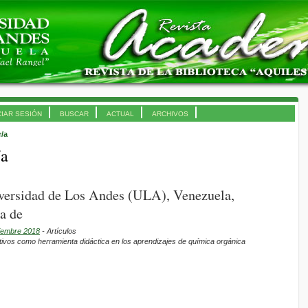
CIAR SESIÓN
BUSCAR
ACTUAL
ARCHIVOS
r/a
/a
iversidad de Los Andes (ULA), Venezuela,
a de
ciembre 2018
- Artículos
tivos como herramienta didáctica en los aprendizajes de química orgánica