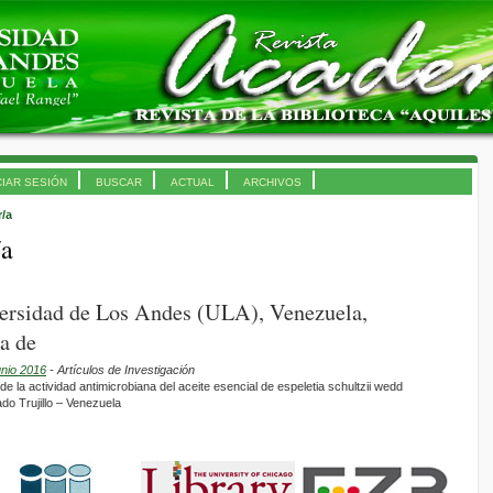
CIAR SESIÓN
BUSCAR
ACTUAL
ARCHIVOS
r/a
/a
versidad de Los Andes (ULA), Venezuela,
a de
unio 2016
- Artículos de Investigación
 la actividad antimicrobiana del aceite esencial de espeletia schultzii wedd
do Trujillo – Venezuela