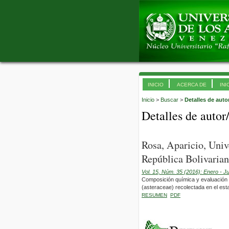
INICIO
ACERCA DE
INI
Inicio
>
Buscar
>
Detalles de auto
Detalles de autor
Rosa, Aparicio, Uni
República Bolivarian
Vol. 15, Núm. 35 (2016): Enero - J
Composición química y evaluación de
(asteraceae) recolectada en el esta
RESUMEN
PDF