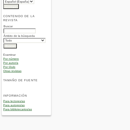
CONTENIDO DE LA
REVISTA
Buscar
Ámbito de la búsqueda
Examinar
Por número
Por autor/a
Por título
Otras revistas
TAMAÑO DE FUENTE
INFORMACIÓN
Para lectores/as
Para autores/as
Para bibliotecarios/as