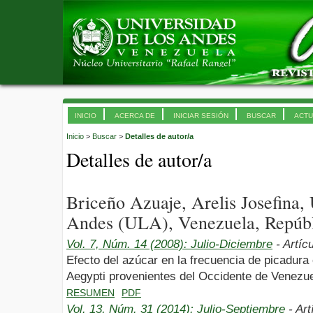
INICIO
ACERCA DE
INICIAR SESIÓN
BUSCAR
ACTU
Inicio
>
Buscar
>
Detalles de autor/a
Detalles de autor/a
Briceño Azuaje, Arelis Josefina,
Andes (ULA), Venezuela, Repúbl
Vol. 7, Núm. 14 (2008): Julio-Diciembre
- Artíc
Efecto del azúcar en la frecuencia de picadur
Aegypti provenientes del Occidente de Venezue
RESUMEN
PDF
Vol. 13, Núm. 31 (2014): Julio-Septiembre
- Art