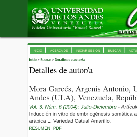
INICIO
ACERCA DE
INICIAR SESIÓN
BUSCAR
ACTU
Inicio
>
Buscar
>
Detalles de autor/a
Detalles de autor/a
Mora Garcés, Argenis Antonio, U
Andes (ULA), Venezuela, Repúbl
Vol. 3, Núm. 6 (2004): Julio-Diciembre
- Artícu
Inducción in vitro de embriogénesis somática a p
arábica L. Variedad Catuaí Amarillo.
RESUMEN
PDF