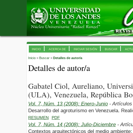
INICIO
ACERCA DE
INICIAR SESIÓN
BUSCAR
ACTU
Inicio
>
Buscar
>
Detalles de autor/a
Detalles de autor/a
Gabatel Ciol, Aureliano, Univer
(ULA), Venezuela, República Bol
Vol. 7, Núm. 13 (2008): Enero-Junio
- Artículos
Desarrollo del agroturismo en Venezuela. Reali
RESUMEN
PDF
Vol. 7, Núm. 14 (2008): Julio-Diciembre
- Artíc
Contextos arquitectónicos del medio ambiente: 