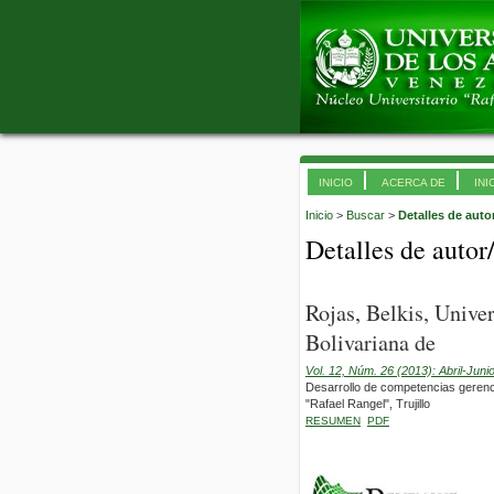
INICIO
ACERCA DE
INI
Inicio
>
Buscar
>
Detalles de auto
Detalles de autor
Rojas, Belkis, Univ
Bolivariana de
Vol. 12, Núm. 26 (2013): Abril-Juni
Desarrollo de competencias gerenci
"Rafael Rangel", Trujillo
RESUMEN
PDF