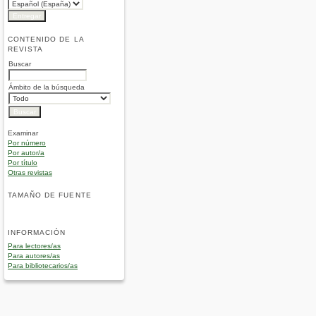
CONTENIDO DE LA
REVISTA
Buscar
Ámbito de la búsqueda
Examinar
Por número
Por autor/a
Por título
Otras revistas
TAMAÑO DE FUENTE
INFORMACIÓN
Para lectores/as
Para autores/as
Para bibliotecarios/as