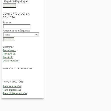
CONTENIDO DE LA
REVISTA
Buscar
Ámbito de la búsqueda
Examinar
Por número
Por autor/a
Por título
Otras revistas
TAMAÑO DE FUENTE
INFORMACIÓN
Para lectores/as
Para autores/as
Para bibliotecarios/as