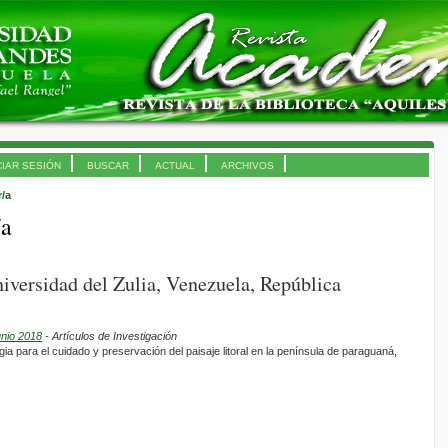
CIAR SESIÓN
BUSCAR
ACTUAL
ARCHIVOS
r/a
/a
iversidad del Zulia, Venezuela, República
unio 2018
- Artículos de Investigación
egia para el cuidado y preservación del paisaje litoral en la península de paraguaná,