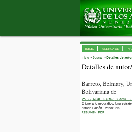
INICIO
ACERCA DE
INI
Inicio
>
Buscar
>
Detalles de auto
Detalles de autor
Barreto, Belmary, Un
Bolivariana de
Vol. 17, Núm. 39 (2018): Enero - J
El itinerario geográfico. Una estrat
estado Falcón - Venezuela
RESUMEN
PDF