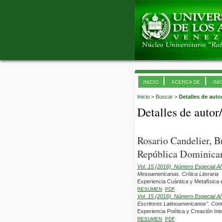
INICIO
ACERCA DE
INI
Inicio
>
Buscar
>
Detalles de auto
Detalles de autor
Rosario Candelier, 
República Dominica
Vol. 15 (2016): Número Especial A
Mesoamericanas. Crítica Literaria
Experiencia Cuántica y Metafísica
RESUMEN
PDF
Vol. 15 (2016): Número Especial A
Escritores Latinoamericanos". Con
Experiencia Poética y Creación Inte
RESUMEN
PDF