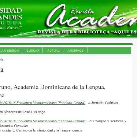
CIAR SESIÓN
BUSCAR
ACTUAL
ARCHIVOS
r/a
/a
Bruno, Academia Dominicana de la Lengua,
na
ño 2016: IX Encuentro Mesoamericano "Escritura-Cultura"
- II Jornada: Poéticas
 en Sínsoras de José Luis Vega
ño 2016: IX Encuentro Mesoamericano "Escritura-Cultura"
- VII Coloquio "Escritoras y
ferencias Plenarias
riorista: El Camino de la Interioridad y la Trascendencia