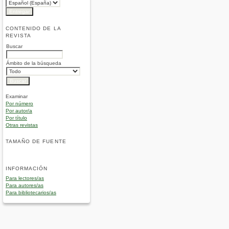
CONTENIDO DE LA
REVISTA
Buscar
Ámbito de la búsqueda
Examinar
Por número
Por autor/a
Por título
Otras revistas
TAMAÑO DE FUENTE
INFORMACIÓN
Para lectores/as
Para autores/as
Para bibliotecarios/as