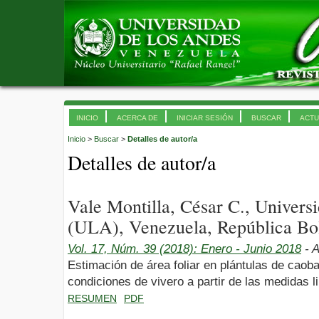
INICIO
ACERCA DE
INICIAR SESIÓN
BUSCAR
ACTU
Inicio
>
Buscar
>
Detalles de autor/a
Detalles de autor/a
Vale Montilla, César C., Univer
(ULA), Venezuela, República Bol
Vol. 17, Núm. 39 (2018): Enero - Junio 2018
- A
Estimación de área foliar en plántulas de caob
condiciones de vivero a partir de las medidas l
RESUMEN
PDF