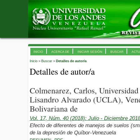
INICIO
ACERCA DE
INICIAR SESIÓN
BUSCAR
ACTU
Inicio
>
Buscar
>
Detalles de autor/a
Detalles de autor/a
Colmenarez, Carlos, Universidad
Lisandro Alvarado (UCLA), Vene
Bolivariana de
Vol. 17, Núm. 40 (2018): Julio - Diciembre 201
Efecto de diferentes de manejos de suelos (sms
de la depresión de Quíbor-Venezuela
RESUMEN
PDF