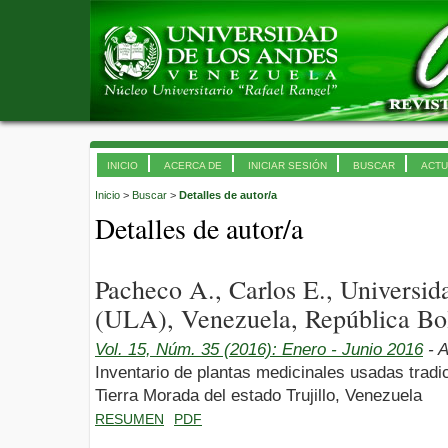
INICIO
ACERCA DE
INICIAR SESIÓN
BUSCAR
ACTU
Inicio
>
Buscar
>
Detalles de autor/a
Detalles de autor/a
Pacheco A., Carlos E., Universi
(ULA), Venezuela, República Bol
Vol. 15, Núm. 35 (2016): Enero - Junio 2016
- A
Inventario de plantas medicinales usadas trad
Tierra Morada del estado Trujillo, Venezuela
RESUMEN
PDF