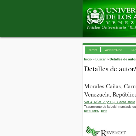
INICIO
ACERCA DE
INI
Inicio
>
Buscar
>
Detalles de auto
Detalles de autor
Morales Cañas, Carm
Venezuela, República
Vol. 4, Núm. 7 (2005): Enero-Junio
Tratamiento de la Leishmaniasis cu
RESUMEN
PDF