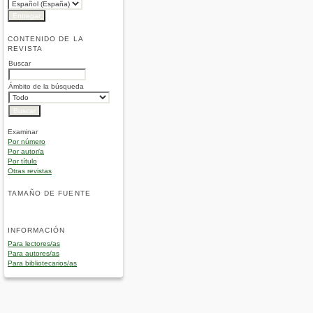
CONTENIDO DE LA
REVISTA
Buscar
Ámbito de la búsqueda
Examinar
Por número
Por autor/a
Por título
Otras revistas
TAMAÑO DE FUENTE
INFORMACIÓN
Para lectores/as
Para autores/as
Para bibliotecarios/as