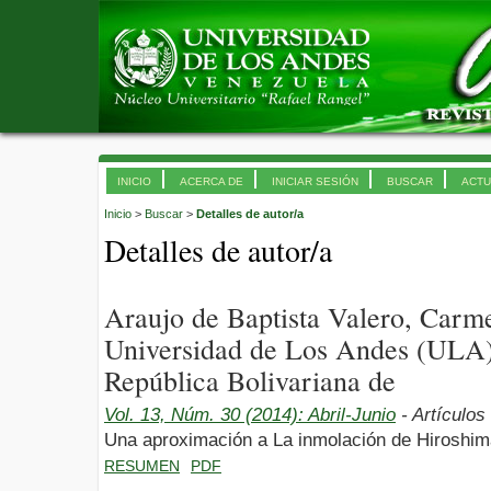
INICIO
ACERCA DE
INICIAR SESIÓN
BUSCAR
ACTU
Inicio
>
Buscar
>
Detalles de autor/a
Detalles de autor/a
Araujo de Baptista Valero, Car
Universidad de Los Andes (ULA)
República Bolivariana de
Vol. 13, Núm. 30 (2014): Abril-Junio
- Artículos
Una aproximación a La inmolación de Hiroshim
RESUMEN
PDF