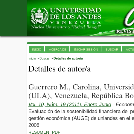
INICIO
ACERCA DE
INICIAR SESIÓN
BUSCAR
ACTU
Inicio
>
Buscar
>
Detalles de autor/a
Detalles de autor/a
Guerrero M., Carolina, Universi
(ULA), Venezuela, República Bol
Vol. 10, Núm. 19 (2011): Enero-Junio
- Econom
Evaluación de la sostenibilidad financiera del
gestión económica (AUGE) de uniandes en el e
2006
RESUMEN
PDF