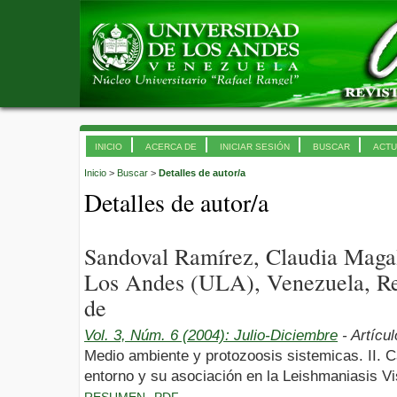
INICIO
ACERCA DE
INICIAR SESIÓN
BUSCAR
ACTU
Inicio
>
Buscar
>
Detalles de autor/a
Detalles de autor/a
Sandoval Ramírez, Claudia Magal
Los Andes (ULA), Venezuela, Re
de
Vol. 3, Núm. 6 (2004): Julio-Diciembre
- Artícu
Medio ambiente y protozoosis sistemicas. II. Ca
entorno y su asociación en la Leishmaniasis Vi
RESUMEN
PDF