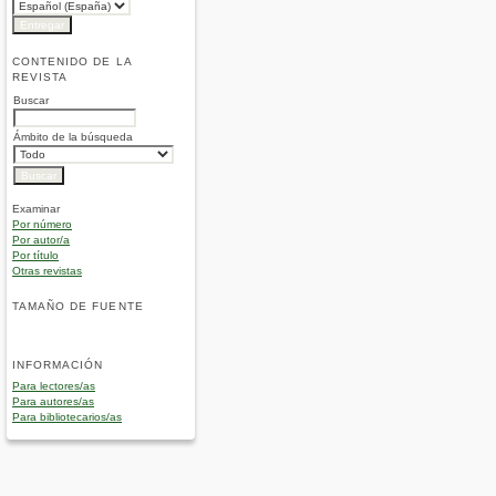
CONTENIDO DE LA
REVISTA
Buscar
Ámbito de la búsqueda
Examinar
Por número
Por autor/a
Por título
Otras revistas
TAMAÑO DE FUENTE
INFORMACIÓN
Para lectores/as
Para autores/as
Para bibliotecarios/as