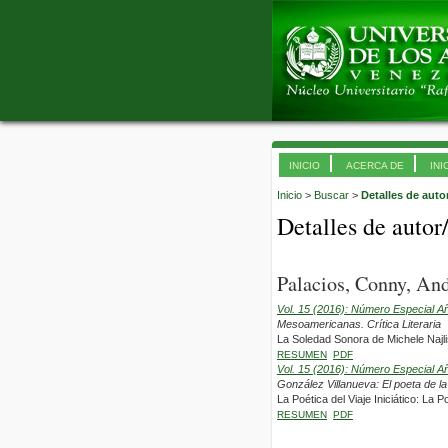
INICIO
ACERCA DE
INI
Inicio
>
Buscar
>
Detalles de auto
Detalles de autor
Palacios, Conny, And
Vol. 15 (2016): Número Especial A
Mesoamericanas. Crítica Literaria
La Soledad Sonora de Michele Najl
RESUMEN
PDF
Vol. 15 (2016): Número Especial A
González Villanueva: El poeta de l
La Poética del Viaje Iniciático: La
RESUMEN
PDF