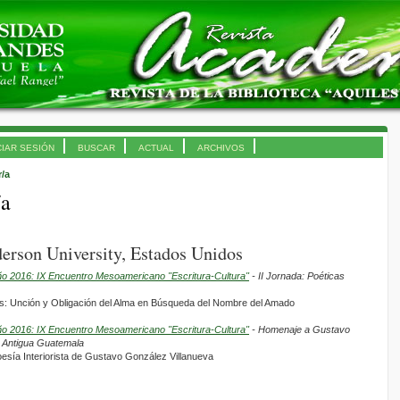
CIAR SESIÓN
BUSCAR
ACTUAL
ARCHIVOS
r/a
/a
erson University, Estados Unidos
ño 2016: IX Encuentro Mesoamericano "Escritura-Cultura"
- II Jornada: Poéticas
is: Unción y Obligación del Alma en Búsqueda del Nombre del Amado
ño 2016: IX Encuentro Mesoamericano "Escritura-Cultura"
- Homenaje a Gustavo
a Antigua Guatemala
 Poesía Interiorista de Gustavo González Villanueva