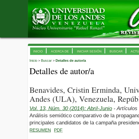
INICIO
ACERCA DE
INICIAR SESIÓN
BUSCAR
ACTU
Inicio
>
Buscar
>
Detalles de autor/a
Detalles de autor/a
Benavides, Cristin Erminda, Uni
Andes (ULA), Venezuela, Repúbl
Vol. 13, Núm. 30 (2014): Abril-Junio
- Artículos
Análisis semiótico comparativo de la propagand
principales candidatos de la campaña presiden
RESUMEN
PDF