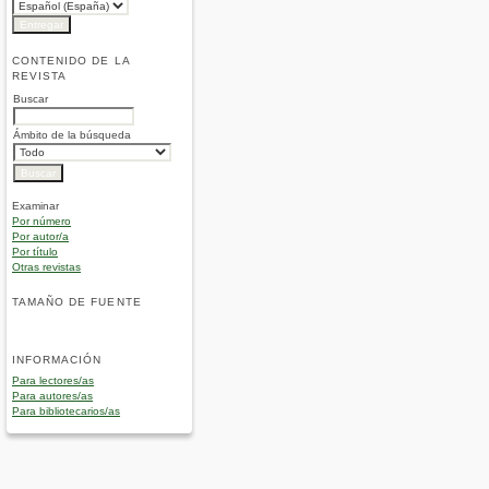
CONTENIDO DE LA
REVISTA
Buscar
Ámbito de la búsqueda
Examinar
Por número
Por autor/a
Por título
Otras revistas
TAMAÑO DE FUENTE
INFORMACIÓN
Para lectores/as
Para autores/as
Para bibliotecarios/as