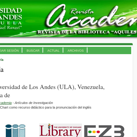
CIAR SESIÓN
BUSCAR
ACTUAL
ARCHIVOS
r/a
/a
iversidad de Los Andes (ULA), Venezuela,
a de
Academia
- Artículos de Investigación
 Chart como recurso didáctico para la pronunciación del inglés