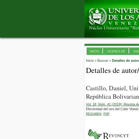
INICIO
ACERCA DE
INI
Inicio
>
Buscar
>
Detalles de auto
Detalles de autor
Castillo, Daniel, Un
República Bolivarian
Vol. 18, Núm. 41 (2019): Revista 
Efectividad del uso del Color Vowel
RESUMEN
PDF