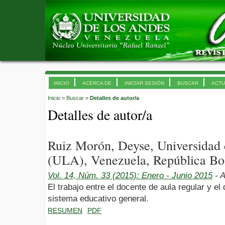
INICIO
ACERCA DE
INICIAR SESIÓN
BUSCAR
ACTU
Inicio
>
Buscar
>
Detalles de autor/a
Detalles de autor/a
Ruiz Morón, Deyse, Universidad
(ULA), Venezuela, República Bol
Vol. 14, Núm. 33 (2015): Enero - Junio 2015
- A
El trabajo entre el docente de aula regular y el
sistema educativo general.
RESUMEN
PDF