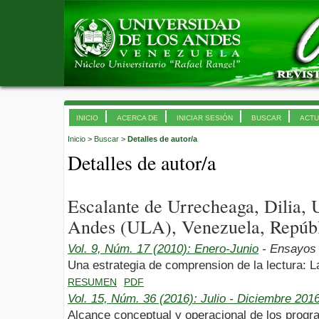
INICIO
ACERCA DE
INICIAR SESIÓN
BUSCAR
ACTU
Inicio
>
Buscar
>
Detalles de autor/a
Detalles de autor/a
Escalante de Urrecheaga, Dilia, 
Andes (ULA), Venezuela, Repúbl
Vol. 9, Núm. 17 (2010): Enero-Junio
- Ensayos
Una estrategia de comprension de la lectura: L
RESUMEN
PDF
Vol. 15, Núm. 36 (2016): Julio - Diciembre 201
Alcance conceptual y operacional de los prog