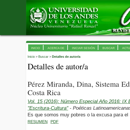
INICIO
ACERCA DE
INICIAR SESIÓN
BUSCAR
ACTU
Inicio
>
Buscar
>
Detalles de autor/a
Detalles de autor/a
Pérez Miranda, Dina, Sistema Edu
Costa Rica
Vol. 15 (2016): Número Especial Año 2016: I
"Escritura-Cultura"
- Poéticas Latinoamericanas.
Es que somos muy pobres o la excusa para el 
RESUMEN
PDF