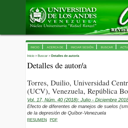
INICIO
ACERCA DE
INICIAR SESIÓN
BUSCAR
ACTU
Inicio
>
Buscar
>
Detalles de autor/a
Detalles de autor/a
Torres, Duilio, Universidad Cent
(UCV), Venezuela, República Bol
Vol. 17, Núm. 40 (2018): Julio - Diciembre 201
Efecto de diferentes de manejos de suelos (sms
de la depresión de Quíbor-Venezuela
RESUMEN
PDF