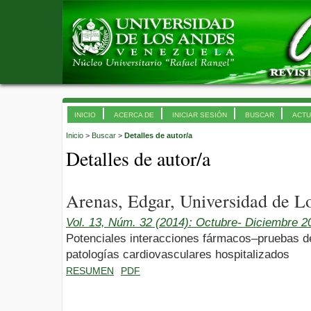
INICIO
ACERCA DE
INICIAR SESIÓN
BUSCAR
ACTU
Inicio
>
Buscar
>
Detalles de autor/a
Detalles de autor/a
Arenas, Edgar, Universidad de 
Vol. 13, Núm. 32 (2014): Octubre- Diciembre 2
Potenciales interacciones fármacos–pruebas de
patologías cardiovasculares hospitalizados
RESUMEN
PDF