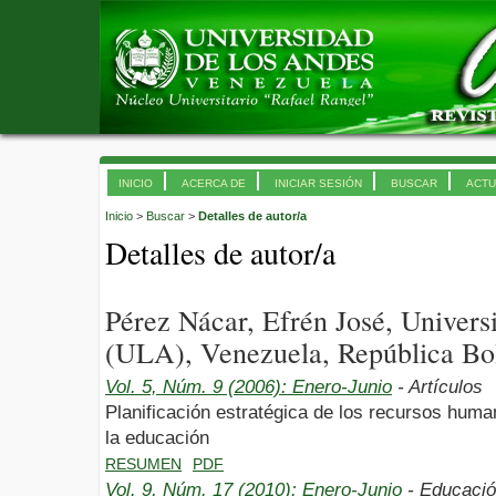
INICIO
ACERCA DE
INICIAR SESIÓN
BUSCAR
ACTU
Inicio
>
Buscar
>
Detalles de autor/a
Detalles de autor/a
Pérez Nácar, Efrén José, Univer
(ULA), Venezuela, República Bol
Vol. 5, Núm. 9 (2006): Enero-Junio
- Artículos
Planificación estratégica de los recursos huma
la educación
RESUMEN
PDF
Vol. 9, Núm. 17 (2010): Enero-Junio
- Educaci