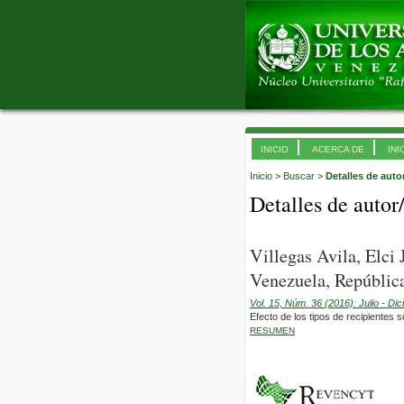
INICIO
ACERCA DE
INI
Inicio
>
Buscar
>
Detalles de auto
Detalles de autor
Villegas Avila, Elci
Venezuela, República
Vol. 15, Núm. 36 (2016): Julio - Di
Efecto de los tipos de recipientes 
RESUMEN