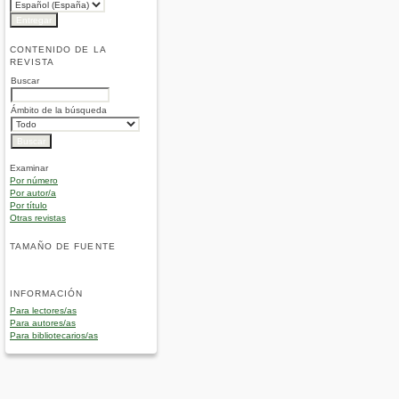
CONTENIDO DE LA
REVISTA
Buscar
Ámbito de la búsqueda
Examinar
Por número
Por autor/a
Por título
Otras revistas
TAMAÑO DE FUENTE
INFORMACIÓN
Para lectores/as
Para autores/as
Para bibliotecarios/as