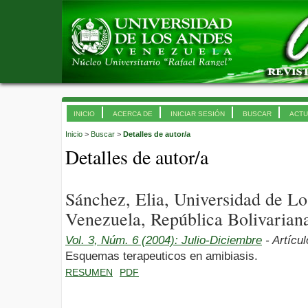
INICIO
ACERCA DE
INICIAR SESIÓN
BUSCAR
ACTU
Inicio
>
Buscar
>
Detalles de autor/a
Detalles de autor/a
Sánchez, Elia, Universidad de L
Venezuela, República Bolivarian
Vol. 3, Núm. 6 (2004): Julio-Diciembre
- Artícu
Esquemas terapeuticos en amibiasis.
RESUMEN
PDF