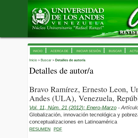
INICIO
ACERCA DE
INICIAR SESIÓN
BUSCAR
ACTU
Inicio
>
Buscar
>
Detalles de autor/a
Detalles de autor/a
Bravo Ramírez, Ernesto Leon, Un
Andes (ULA), Venezuela, Repúbl
Vol. 11, Núm. 21 (2012): Enero-Marzo
- Artícul
Globalización, innovación tecnológica y pobre
conceptualizaciones en Latinoamérica
RESUMEN
PDF