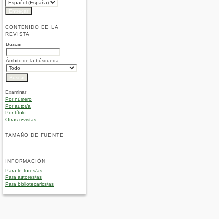
CONTENIDO DE LA
REVISTA
Buscar
Ámbito de la búsqueda
Examinar
Por número
Por autor/a
Por título
Otras revistas
TAMAÑO DE FUENTE
INFORMACIÓN
Para lectores/as
Para autores/as
Para bibliotecarios/as