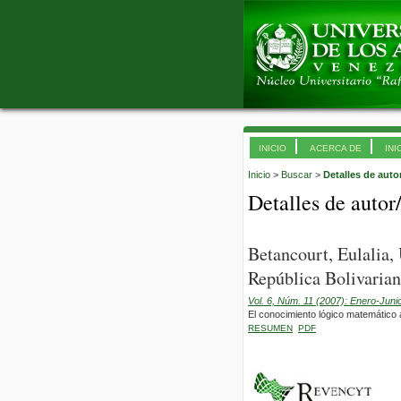
INICIO
ACERCA DE
INI
Inicio
>
Buscar
>
Detalles de auto
Detalles de autor
Betancourt, Eulalia
República Bolivarian
Vol. 6, Núm. 11 (2007): Enero-Juni
El conocimiento lógico matemático a
RESUMEN
PDF