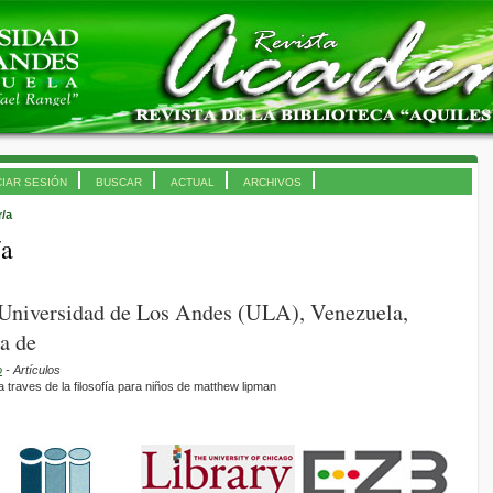
CIAR SESIÓN
BUSCAR
ACTUAL
ARCHIVOS
r/a
/a
, Universidad de Los Andes (ULA), Venezuela,
a de
o
- Artículos
 traves de la filosofía para niños de matthew lipman