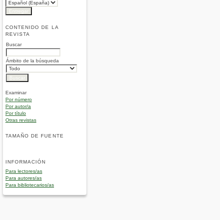
CONTENIDO DE LA
REVISTA
Buscar
Ámbito de la búsqueda
Examinar
Por número
Por autor/a
Por título
Otras revistas
TAMAÑO DE FUENTE
INFORMACIÓN
Para lectores/as
Para autores/as
Para bibliotecarios/as