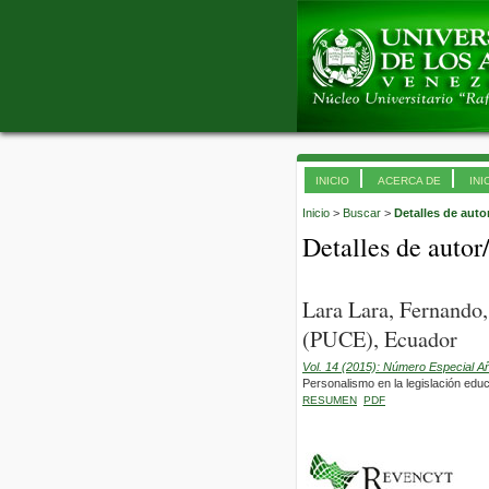
INICIO
ACERCA DE
INI
Inicio
>
Buscar
>
Detalles de auto
Detalles de autor
Lara Lara, Fernando,
(PUCE), Ecuador
Vol. 14 (2015): Número Especial A
Personalismo en la legislación edu
RESUMEN
PDF