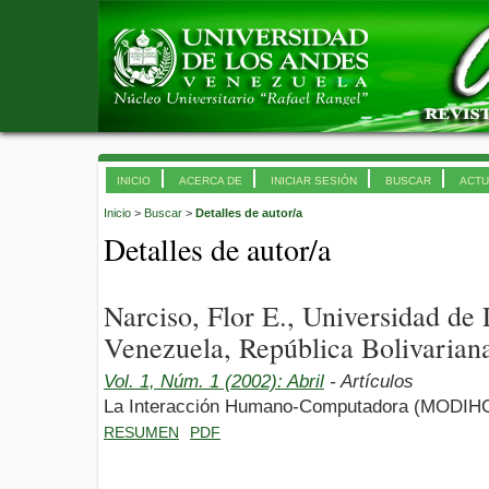
INICIO
ACERCA DE
INICIAR SESIÓN
BUSCAR
ACTU
Inicio
>
Buscar
>
Detalles de autor/a
Detalles de autor/a
Narciso, Flor E., Universidad d
Venezuela, República Bolivarian
Vol. 1, Núm. 1 (2002): Abril
- Artículos
La Interacción Humano-Computadora (MODIH
RESUMEN
PDF