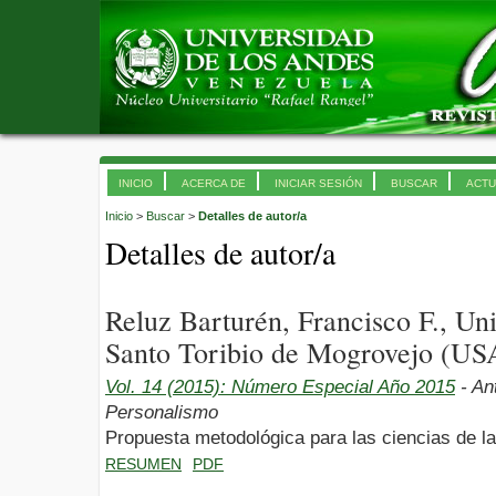
INICIO
ACERCA DE
INICIAR SESIÓN
BUSCAR
ACTU
Inicio
>
Buscar
>
Detalles de autor/a
Detalles de autor/a
Reluz Barturén, Francisco F., Un
Santo Toribio de Mogrovejo (US
Vol. 14 (2015): Número Especial Año 2015
- An
Personalismo
Propuesta metodológica para las ciencias de l
RESUMEN
PDF