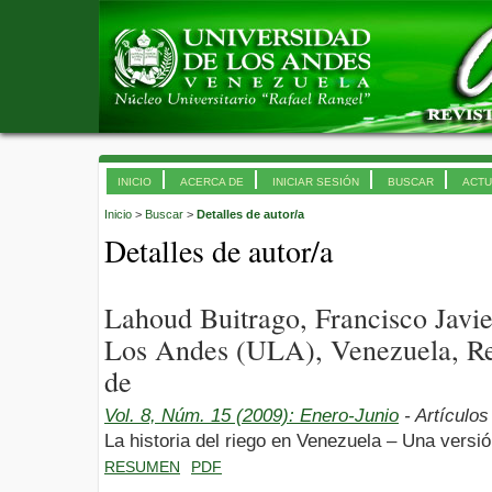
INICIO
ACERCA DE
INICIAR SESIÓN
BUSCAR
ACTU
Inicio
>
Buscar
>
Detalles de autor/a
Detalles de autor/a
Lahoud Buitrago, Francisco Javie
Los Andes (ULA), Venezuela, Re
de
Vol. 8, Núm. 15 (2009): Enero-Junio
- Artículos
La historia del riego en Venezuela – Una versió
RESUMEN
PDF