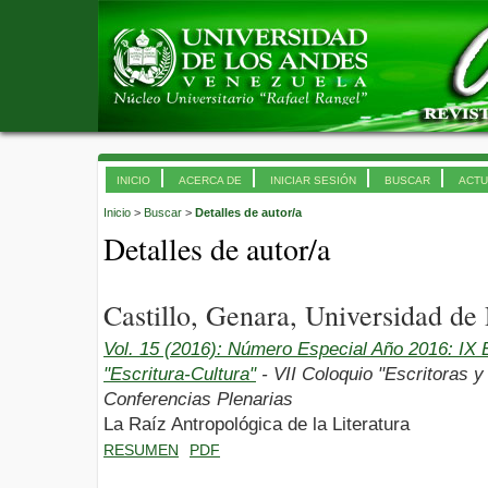
INICIO
ACERCA DE
INICIAR SESIÓN
BUSCAR
ACTU
Inicio
>
Buscar
>
Detalles de autor/a
Detalles de autor/a
Castillo, Genara, Universidad de 
Vol. 15 (2016): Número Especial Año 2016: I
"Escritura-Cultura"
- VII Coloquio "Escritoras y
Conferencias Plenarias
La Raíz Antropológica de la Literatura
RESUMEN
PDF